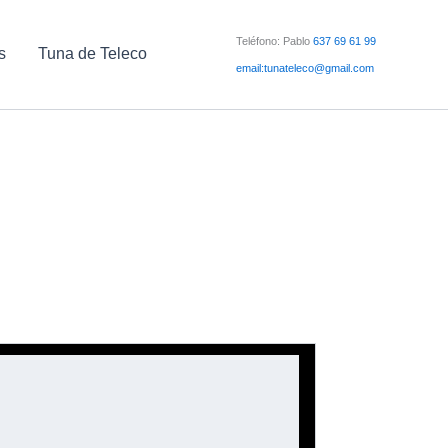
Teléfono: Pablo
637 69 61 99
s
Tuna de Teleco
email:tunateleco@gmail.com