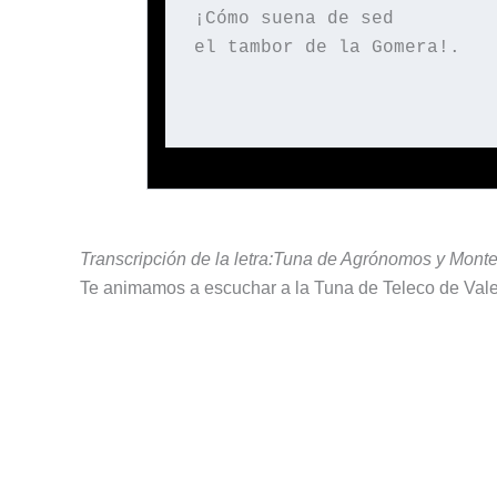
¡Cómo suena de sed
el tambor de la Gomera!.
Transcripción de la letra:Tuna de Agrónomos y Mont
Te animamos a escuchar a la Tuna de Teleco de Val