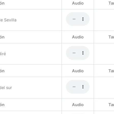
ón
Audio
Ta
e Sevilla
ón
Audio
Ta
diré
ón
Audio
Ta
del sur
ón
Audio
Ta