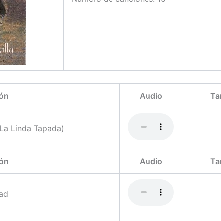
ón
Audio
Ta
(La Linda Tapada)
ón
Audio
Ta
ad