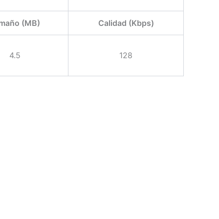
maño (MB)
Calidad (Kbps)
4.5
128