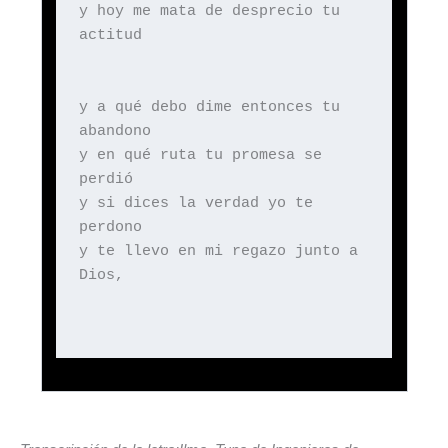
y hoy me mata de desprecio tu
actitud
y a qué debo dime entonces tu
abandono
y en qué ruta tu promesa se
perdió
y si dices la verdad yo te
perdono
y te llevo en mi regazo junto a
Dios,