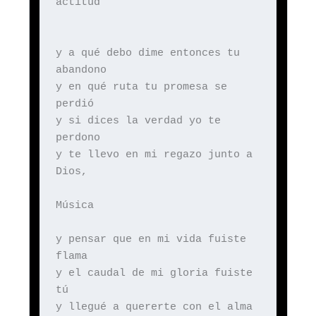
actitud
y a qué debo dime entonces tu
abandono
y en qué ruta tu promesa se
perdió
y si dices la verdad yo te
perdono
y te llevo en mi regazo junto a
Dios,
Música
y pensar que en mi vida fuiste
flama
y el caudal de mi gloria fuiste
tú
y llegué a quererte con el alma