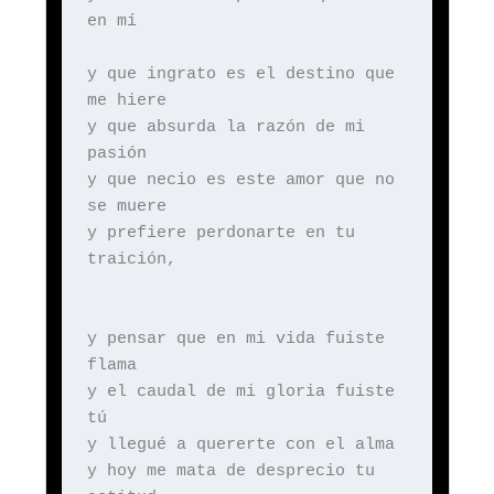
en mí
y que ingrato es el destino que
me hiere
y que absurda la razón de mi
pasión
y que necio es este amor que no
se muere
y prefiere perdonarte en tu
traición,
y pensar que en mi vida fuiste
flama
y el caudal de mi gloria fuiste
tú
y llegué a quererte con el alma
y hoy me mata de desprecio tu