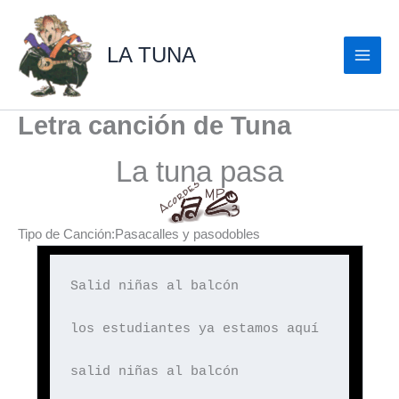
Ir
al
LA TUNA
contenido
Letra canción de Tuna
La tuna pasa
Tipo de Canción:Pasacalles y pasodobles
Salid niñas al balcón
los estudiantes ya estamos aquí
salid niñas al balcón