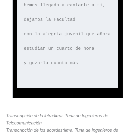
hemos llegado a cantarte a ti,
dejamos la Facultad
con la alegría juvenil que añora
estudiar un cuarto de hora
y gozarla cuanto más
Transcripción de la letra:Ilma. Tuna de Ingenieros de
Telecomunicación
Transcripción de los acordes:Ilma. Tuna de Ingenieros de