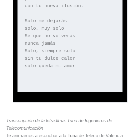
con tu nueva ilusión.
Solo me dejarás
solo, muy solo
Sé que no volverás
nunca jamás
Solo, siempre solo
sin tu dulce calor
sólo queda mi amor
Transcripción de la letra:Ilma. Tuna de Ingenieros de
Telecomunicación
Te animamos a escuchar a la Tuna de Teleco de Valencia