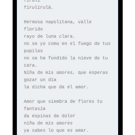
firulí
firulírulá.
Hermosa napolitana, valle
florido
rayo de luna clara.
no se yo como en el fuego de tus
pupilas
no se ha fundido la nieve de tu
cara.
Niña de mis amores, que esperas
gozar un día
la dicha que da el amor.
Amor que siembra de flores tu
fantasía
da espinas de dolor
niña de mis amores
ya sabes lo que es amar.