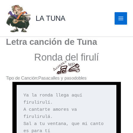
Ir
al
LA TUNA
contenido
Letra canción de Tuna
Ronda del firulí
Tipo de Canción:Pasacalles y pasodobles
Ya la ronda llega aquí
firulirulí.
A cantarte amores va
firulirulá.
Sal a tu ventana, que mi canto
es para tí