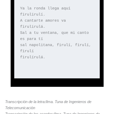
Ya la ronda llega aquí
firulirulí.
A cantarte amores va
firulirulá.
Sal a tu ventana, que mi canto
es para tí
sal napolitana, firulí, firulí,
firulí
firulírulá.
Transcripción de la letra:Ilma. Tuna de Ingenieros de
Telecomunicación
Transcripción de los acordes:Ilma. Tuna de Ingenieros de