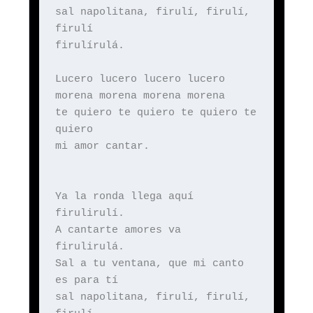
sal napolitana, firulí, firulí,
firulí
firulírulá.
Lucero lucero lucero lucero
morena morena morena morena
te quiero te quiero te quiero te
quiero
mi amor cantar.
Ya la ronda llega aquí
firulirulí.
A cantarte amores va
firulirulá.
Sal a tu ventana, que mi canto
es para tí
sal napolitana, firulí, firulí,