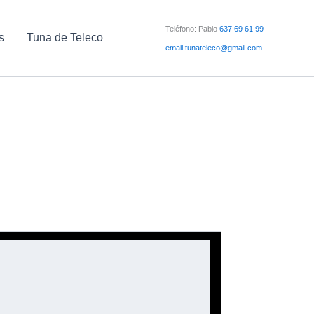
Teléfono: Pablo
637 69 61 99
s
Tuna de Teleco
email:tunateleco@gmail.com