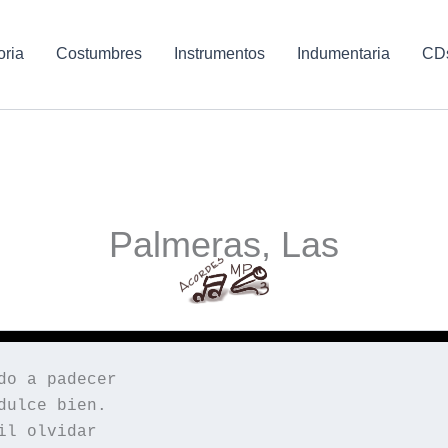
oria
Costumbres
Instrumentos
Indumentaria
CD
Palmeras, Las
do a padecer
dulce bien.
il olvidar