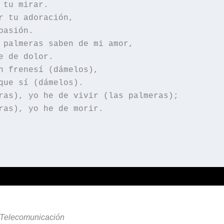
 tu mirar.
r tu adoración,
pasión.
 palmeras saben de mi amor,
e de dolor.
n frenesí (dámelos),
que sí (dámelos).
ras), yo he de vivir (las palmeras);
ras), yo he de morir.
e Telecomunicación