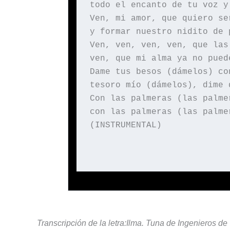
todo el encanto de tu voz y
Ven, mi amor, que quiero se
y formar nuestro nidito de 
Ven, ven, ven, ven, que las
ven, que mi alma ya no pued
Dame tus besos (dámelos) co
tesoro mío (dámelos), dime 
Con las palmeras (las palme
con las palmeras (las palme
(INSTRUMENTAL)
Transcripción de la letra:Ilma. Tuna de Ingenieros d