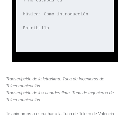
Y no estabas tú
Música: Como introducción
Estribillo
Transcripción de la letra:Ilma. Tuna de Ingenieros de
Telecomunicación
Transcripción de los acordes:Ilma. Tuna de Ingenieros de
Telecomunicación
Te animamos a escuchar a la Tuna de Teleco de Valencia