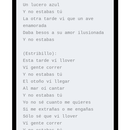
Un lucero azul
Y no estabas tú
La otra tarde vi que un ave
enamorada
Daba besos a su amor ilusionada
Y no estabas
(Estribillo):
Esta tarde ví llover
Ví gente correr
Y no estabas tú
El otoño ví llegar
Al mar oí cantar
Y no estabas tú
Yo no sé cuanto me quieres
Si me extrañas o me engañas
Sólo sé que vi llover
Ví gente correr