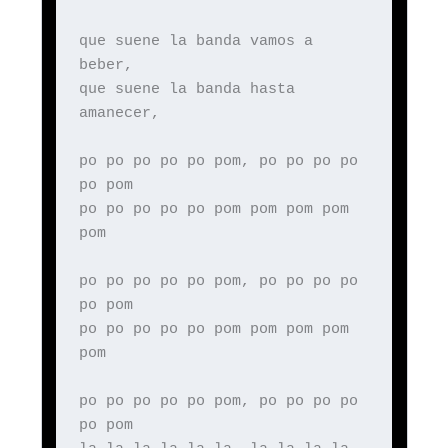
que suene la banda vamos a
beber,
que suene la banda hasta
amanecer,
po po po po po pom, po po po po
po pom
po po po po po pom pom pom pom
pom
po po po po po pom, po po po po
po pom
po po po po po pom pom pom pom
pom
po po po po po pom, po po po po
po pom