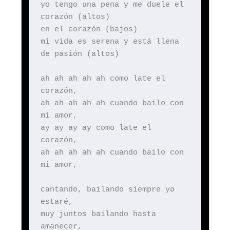
yo tengo una pena y me duele el
corazón (altos)
en el corazón (bajos)
mi vida es serena y está llena
de pasión (altos)
ah ah ah ah ah como late el
corazón,
ah ah ah ah ah cuando bailo con
mi amor,
ay ay ay ay como late el
corazón,
ah ah ah ah ah cuando bailo con
mi amor,
cantando, bailando siempre yo
estaré,
muy juntos bailando hasta
amanecer,