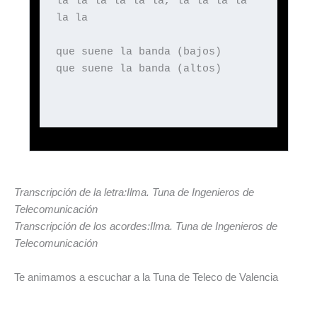
la la la la la la, la la la la
la la
que suene la banda (bajos)
que suene la banda (altos)
Transcripción de la letra:Ilma. Tuna de Ingenieros de
Telecomunicación
Transcripción de los acordes:Ilma. Tuna de Ingenieros de
Telecomunicación
Te animamos a escuchar a la Tuna de Teleco de Valencia