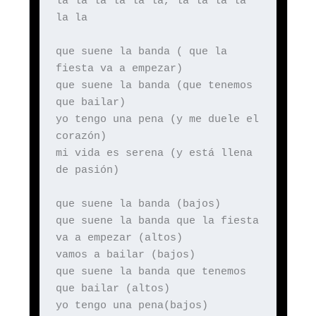
la la la la la la, la la la la
la la
que suene la banda ( que la
fiesta va a empezar)
que suene la banda (que tenemos
que bailar)
yo tengo una pena (y me duele el
corazón)
mi vida es serena (y está llena
de pasión)
que suene la banda (bajos)
que suene la banda que la fiesta
va a empezar (altos)
vamos a bailar (bajos)
que suene la banda que tenemos
que bailar (altos)
yo tengo una pena(bajos)