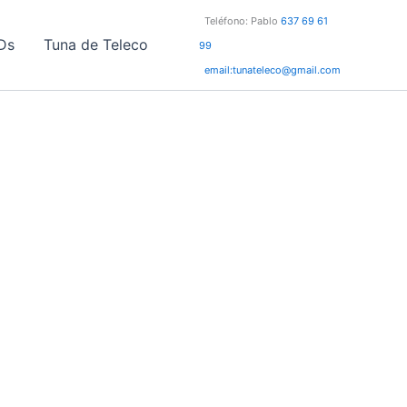
Teléfono: Pablo
637 69 61
Ds
Tuna de Teleco
99
email:tunateleco@gmail.com