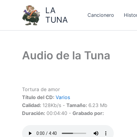
Ir
LA
al
Cancionero
Histo
TUNA
contenido
Audio de la Tuna
Tortura de amor
Título del CD:
Varios
Calidad:
128Kb/s -
Tamaño:
6.23 Mb
Duración:
00:04:40 -
Grabado por: