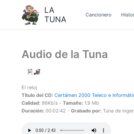
Ir
LA
al
Cancionero
Histo
TUNA
contenido
Audio de la Tuna
El reloj
Título del CD:
Certámen 2000 Teleco e Informáti
Calidad:
96Kb/s -
Tamaño:
1.9 Mb
Duración:
00:02:42 -
Grabado por:
Tuna de Ingen