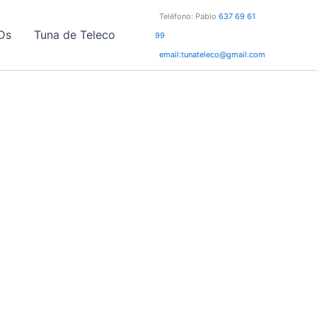
Teléfono: Pablo
637 69 61
Ds
Tuna de Teleco
99
email:tunateleco@gmail.com