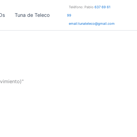
Teléfono: Pablo
637 69 61
Ds
Tuna de Teleco
99
email:tunateleco@gmail.com
vimiento)"