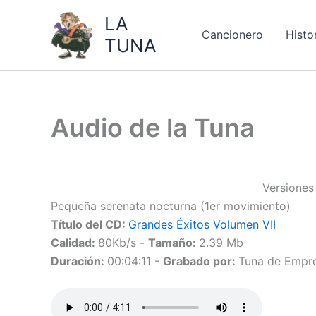
Ir
LA
al
Cancionero
Histo
TUNA
contenido
Audio de la Tuna
Versiones
Pequeña serenata nocturna (1er movimiento)
Título del CD:
Grandes Éxitos Volumen VII
Calidad:
80Kb/s -
Tamaño:
2.39 Mb
Duración:
00:04:11 -
Grabado por:
Tuna de Empres