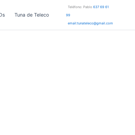
Teléfono: Pablo
637 69 61
Ds
Tuna de Teleco
99
email:tunateleco@gmail.com