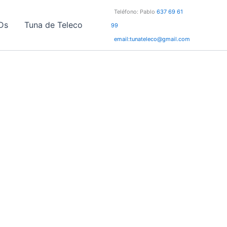
Teléfono: Pablo
637 69 61
Ds
Tuna de Teleco
99
email:tunateleco@gmail.com