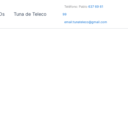
Teléfono: Pablo
637 69 61
Ds
Tuna de Teleco
99
email:tunateleco@gmail.com