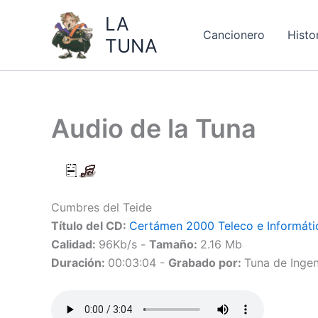
Ir
LA
al
Cancionero
Histo
TUNA
contenido
Audio de la Tuna
Cumbres del Teide
Título del CD:
Certámen 2000 Teleco e Informáti
Calidad:
96Kb/s -
Tamaño:
2.16 Mb
Duración:
00:03:04 -
Grabado por:
Tuna de Ingen