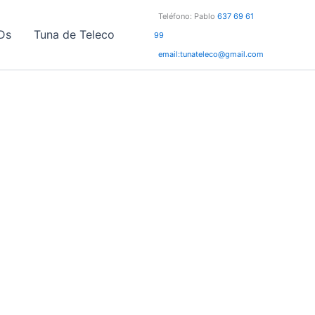
Teléfono: Pablo
637 69 61
Ds
Tuna de Teleco
99
email:tunateleco@gmail.com