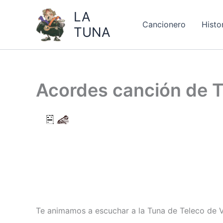
Ir
LA
al
Cancionero
Histo
TUNA
contenido
Acordes canción de 
Te animamos a escuchar a la Tuna de Teleco de V