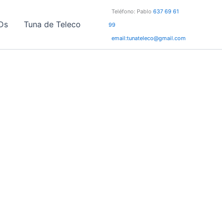
Teléfono: Pablo
637 69 61
Ds
Tuna de Teleco
99
email:tunateleco@gmail.com