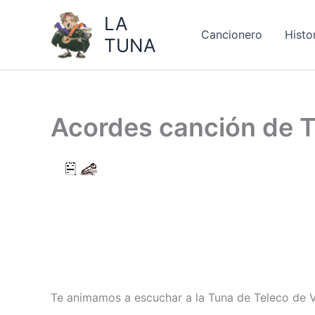
Ir
LA
al
Cancionero
Histo
TUNA
contenido
Acordes canción de 
Te animamos a escuchar a la Tuna de Teleco de V