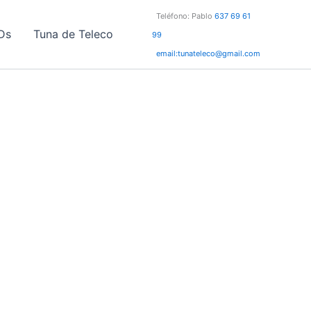
Teléfono: Pablo
637 69 61
Ds
Tuna de Teleco
99
email:tunateleco@gmail.com