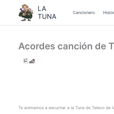
Ir
LA
al
Cancionero
Histo
TUNA
contenido
Acordes canción de 
Te animamos a escuchar a la Tuna de Teleco de V